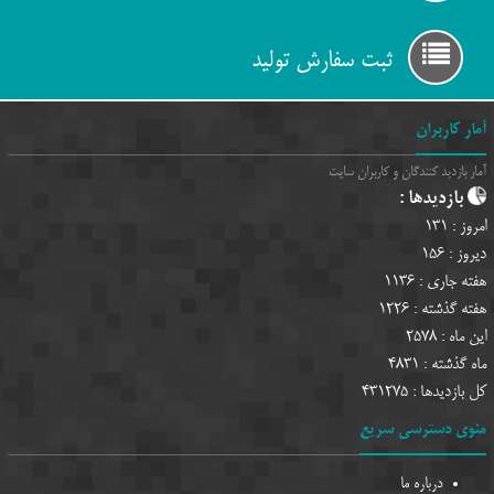
ثبت سفارش تولید
آمار کاربران
آمار بازدید کنندگان و کاربران سایت
بازدیدها :
امروز :
131
دیروز :
156
هفته جاری :
1136
هفته گذشته :
1226
این ماه :
2578
ماه گذشته :
4831
کل بازدیدها :
431275
منوی دسترسی سریع
درباره ما