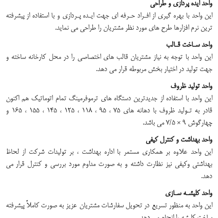
واحد ایده پردازی و طراحی
این واحد با بهره گیری از افـراد حـرفه ای جهت ایـده پـردازی و با استفاده از پیشرفته
ترین نرم افزارها طرح های مورد نظر مشتریان را طراحی می نماید.
واحد سـاخت قـالب
این واحد با توجه به نیاز مشتریان قالب های اختصاصی را در محل کارخانه ساخته و
جهت تولید در اختیار بخش مربوطه قرار می دهد.
واحد تولید ظروف
این واحد با استفاده از جدیدترین دستگاه های ترموفرمینگ تمام اتوماتیک هم اکنون
قادر به تـولید ظروف با دهانه های 75 ، 95 ، 118 ، 125 ، 145 ، 155 ، 165 و
چهارگوش 9 × 7/5 می باشد.
واحد بهداشت و کنترل کیفی
این واحد علاوه بر همکاری مستمر با اداره بهداشت ، بر تولیدات شرکت از لحاظ
بهداشتی وکیفی نیز نظارت داشته و به صورت مداوم مورد بررسی و کنترل قرار می
دهد.
واحد کلیشـه سـازی
این واحد به منظور تسریع در تحویل سفارشات مشتریان عزیز به صورت کاملاً پیشرفته
ساخت کلیشه را انجام می دهد.